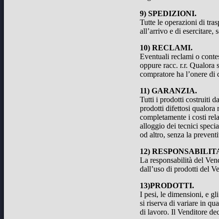
9) SPEDIZIONI.
Tutte le operazioni di tra
all’arrivo e di esercitare,
10) RECLAMI.
Eventuali reclami o contes
oppure racc. r.r. Qualora 
compratore ha l’onere di c
11) GARANZIA.
Tutti i prodotti costruiti
prodotti difettosi qualora
completamente i costi rela
alloggio dei tecnici speci
od altro, senza la prevent
12) RESPONSABILIT
La responsabilità del Vend
dall’uso di prodotti del V
13)PRODOTTI.
I pesi, le dimensioni, e g
si riserva di variare in qu
di lavoro. Il Venditore de