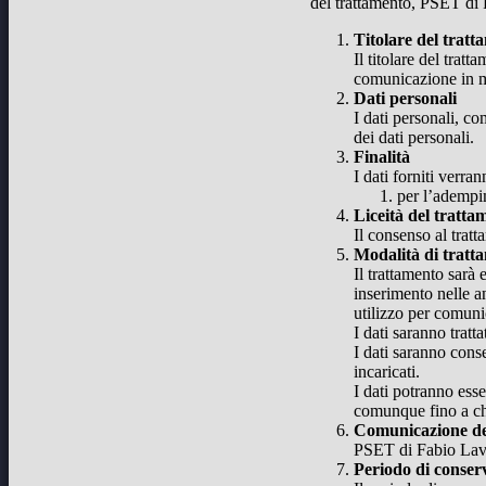
del trattamento, PSET di 
Titolare del tratt
Il titolare del tra
comunicazione in m
Dati personali
I dati personali, co
dei dati personali.
Finalità
I dati forniti verran
per l’adempim
Liceità del tratta
Il consenso al tratt
Modalità di tratt
Il trattamento sarà 
inserimento nelle a
utilizzo per comuni
I dati saranno tratt
I dati saranno conse
incaricati.
I dati potranno esse
comunque fino a che
Comunicazione de
PSET di Fabio Lavel
Periodo di conser