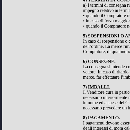
a) I termini di consegna r
impegno relativo ai termin
• quando il Compratore no
• in caso di forza maggior
• quando il Compratore non
5) SOSPENSIONI O 
In caso di sospensione o d
dell’ordine. La merce rim
Compratore, di qualunque 
6) CONSEGNE.
La consegna si intende com
vettore. In caso di ritard
merce, far effettuare l’im
7) IMBALLI.
Il Venditore cura in parti
necessario ulteriormente r
in nome ed a spese del Co
necessario prevedere un i
8) PAGAMENTO.
I pagamenti devono essere
degli interessi di mora ca