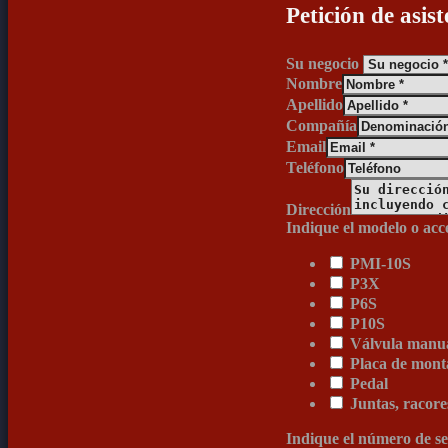
Petición de asist
Su negocio
Nombre
Apellido
Compañía
Email
Teléfono
Dirección
Indique el modelo o acc
PMI-10S
P3X
P6S
P10S
Válvula manua
Placa de mont
Pedal
Juntas, racore
Indique el número de se