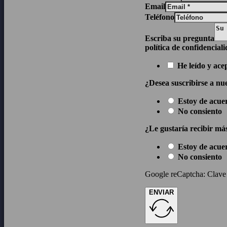
Email
Teléfono
Escriba su pregunta
política de confidencial
He leído y ace
¿Desea suscribirse a nue
Estoy de acue
No consiento
¿Le gustaría recibir má
Estoy de acue
No consiento
Google reCaptcha: Clave d
ENVIAR