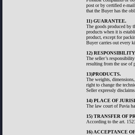
post or by certified e-ma
that the Buyer has the obl
11) GUARANTEE.
The goods produced by the
products when it is establ
product, except for packi
Buyer carries out every ki
12) RESPONSIBILIT
The seller’s responsibilit
resulting from the use of 
13)PRODUCTS.
The weights, dimensions, a
right to change the techni
Seller expressly disclaims 
14) PLACE OF JURIS
The law court of Pavia has
15) TRANSFER OF P
According to the art. 1523
16) ACCEPTANCE O