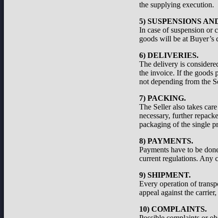
the supplying execution.
5) SUSPENSIONS A
In case of suspension or c
goods will be at Buyer’s d
6) DELIVERIES.
The delivery is considered
the invoice. If the goods 
not depending from the Se
7) PACKING.
The Seller also takes care
necessary, further repacke
packaging of the single pr
8) PAYMENTS.
Payments have to be done a
current regulations. Any c
9) SHIPMENT.
Every operation of transp
appeal against the carrier
10) COMPLAINTS.
Possible complaints or ob