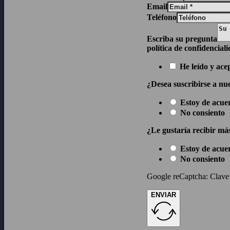
Email
Teléfono
Escriba su pregunta
política de confidencial
He leído y ace
¿Desea suscribirse a nue
Estoy de acue
No consiento
¿Le gustaría recibir má
Estoy de acue
No consiento
Google reCaptcha: Clave d
ENVIAR