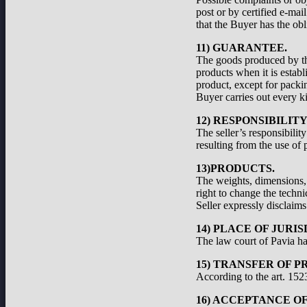
post or by certified e-ma
that the Buyer has the obl
11) GUARANTEE.
The goods produced by the
products when it is establ
product, except for packi
Buyer carries out every ki
12) RESPONSIBILIT
The seller’s responsibilit
resulting from the use of 
13)PRODUCTS.
The weights, dimensions, a
right to change the techni
Seller expressly disclaims 
14) PLACE OF JURIS
The law court of Pavia has
15) TRANSFER OF P
According to the art. 1523
16) ACCEPTANCE O