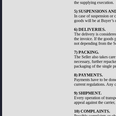
the supplying execution.
5) SUSPENSIONS A
In case of suspension or c
goods will be at Buyer’s d
6) DELIVERIES.
The delivery is considered
the invoice. If the goods 
not depending from the Se
7) PACKING.
The Seller also takes care
necessary, further repacke
packaging of the single pr
8) PAYMENTS.
Payments have to be done a
current regulations. Any c
9) SHIPMENT.
Every operation of transp
appeal against the carrier
10) COMPLAINTS.
Possible complaints or ob