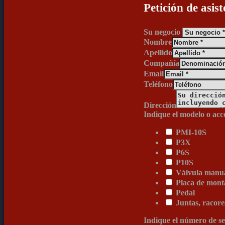
Petición de asist
Su negocio
Nombre
Apellido
Compañía
Email
Teléfono
Dirección
Indique el modelo o acc
PMI-10S
P3X
P6S
P10S
Válvula manua
Placa de mont
Pedal
Juntas, racore
Indique el número de se