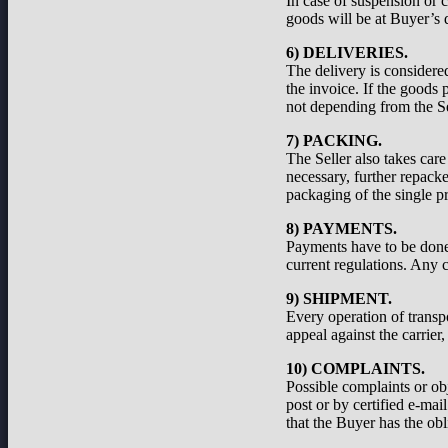
In case of suspension or c
goods will be at Buyer’s d
6) DELIVERIES.
The delivery is considered
the invoice. If the goods 
not depending from the Se
7) PACKING.
The Seller also takes care
necessary, further repacke
packaging of the single pr
8) PAYMENTS.
Payments have to be done a
current regulations. Any c
9) SHIPMENT.
Every operation of transp
appeal against the carrier
10) COMPLAINTS.
Possible complaints or ob
post or by certified e-ma
that the Buyer has the obl