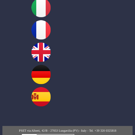
PSET via Alberti, 42/B - 27053 Lungavilla (PV) - Italy - Tel. +39 320 0325818