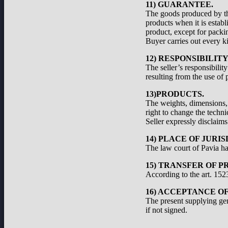
11) GUARANTEE.
The goods produced by the
products when it is establ
product, except for packi
Buyer carries out every ki
12) RESPONSIBILIT
The seller’s responsibilit
resulting from the use of 
13)PRODUCTS.
The weights, dimensions, a
right to change the techni
Seller expressly disclaims 
14) PLACE OF JURIS
The law court of Pavia has
15) TRANSFER OF P
According to the art. 1523
16) ACCEPTANCE O
The present supplying ge
if not signed.