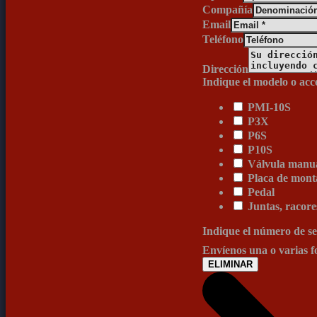
Compañía
Email
Teléfono
Dirección
Indique el modelo o acc
PMI-10S
P3X
P6S
P10S
Válvula manua
Placa de mont
Pedal
Juntas, racore
Indique el número de se
Envíenos una o varias 
ELIMINAR