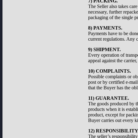
7) PACKING.
The Seller also takes care
necessary, further repacke
packaging of the single pr
8) PAYMENTS.
Payments have to be done a
current regulations. Any c
9) SHIPMENT.
Every operation of transp
appeal against the carrier
10) COMPLAINTS.
Possible complaints or ob
post or by certified e-ma
that the Buyer has the obl
11) GUARANTEE.
The goods produced by the
products when it is establ
product, except for packi
Buyer carries out every ki
12) RESPONSIBILIT
The seller’s responsibilit