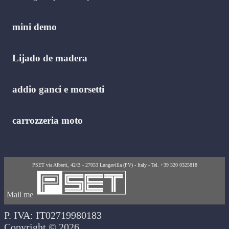
mini demo
Lijado de madera
addio ganci e morsetti
carrozzeria moto
PSET via Alberti, 42/B - 27053 Lungavilla (PV) - Italy - Tel. +39 320 0325818
Mail me
P. IVA: IT02719980183
Copyright © 2026