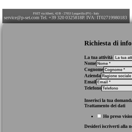
PSET via Alberti, 42/B - 27053 Lungavilla (PV) - Italy
service@p-set.com
Tel. +39 320 0325818
P. IVA: IT02719980183
Richiesta di inf
La tua attività
Nome
Cognome
Azienda
Email
Telefono
Inserisci la tua domand
Trattamento dei dati
Ho preso visio
Desideri iscriverti alla 