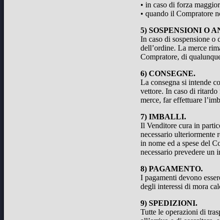
• in caso di forza maggior
• quando il Compratore non
5) SOSPENSIONI O 
In caso di sospensione o d
dell’ordine. La merce rim
Compratore, di qualunque 
6) CONSEGNE.
La consegna si intende com
vettore. In caso di ritard
merce, far effettuare l’im
7) IMBALLI.
Il Venditore cura in parti
necessario ulteriormente r
in nome ed a spese del Co
necessario prevedere un i
8) PAGAMENTO.
I pagamenti devono essere
degli interessi di mora ca
9) SPEDIZIONI.
Tutte le operazioni di tra