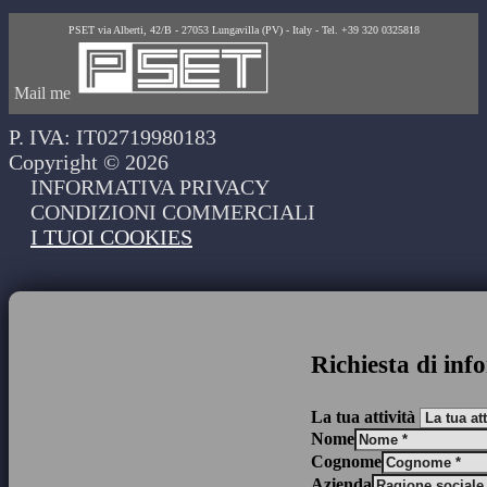
PSET via Alberti, 42/B - 27053 Lungavilla (PV) - Italy - Tel. +39 320 0325818
Mail me
P. IVA: IT02719980183
Copyright © 2026
INFORMATIVA PRIVACY
CONDIZIONI COMMERCIALI
I TUOI COOKIES
Richiesta di inf
La tua attività
Nome
Cognome
Azienda