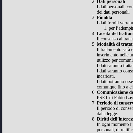
Dati personali
I dati personali, co
dei dati personali.
Finalità
I dati forniti verran
per l’adempim
Liceità del tratta
Il consenso al tratt
Modalità di tratt
Il trattamento sarà 
inserimento nelle a
utilizzo per comuni
I dati saranno tratt
I dati saranno conse
incaricati.
I dati potranno esse
comunque fino a che
Comunicazione de
PSET di Fabio Lavel
Periodo di conser
Il periodo di conser
dalla legge.
Diritti dell’interes
In ogni momento l’ut
personali, di rettif