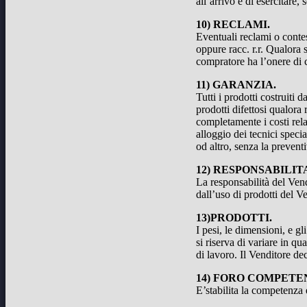
all’arrivo e di esercitare,
10) RECLAMI.
Eventuali reclami o contes
oppure racc. r.r. Qualora 
compratore ha l’onere di c
11) GARANZIA.
Tutti i prodotti costruiti
prodotti difettosi qualora
completamente i costi rela
alloggio dei tecnici speci
od altro, senza la prevent
12) RESPONSABILIT
La responsabilità del Vend
dall’uso di prodotti del V
13)PRODOTTI.
I pesi, le dimensioni, e g
si riserva di variare in qu
di lavoro. Il Venditore de
14) FORO COMPETE
E’stabilita la competenza