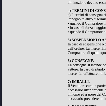
diminuzione devono esser
4) TERMINI DI CON
a) I termini di consegna r
impegno relativo ai termin
• quando il Compratore no
• in caso di forza maggior
• quando il Compratore non
5) SOSPENSIONI O 
In caso di sospensione o d
dell’ordine. La merce rim
Compratore, di qualunque 
6) CONSEGNE.
La consegna si intende com
vettore. In caso di ritard
merce, far effettuare l’im
7) IMBALLI.
Il Venditore cura in parti
necessario ulteriormente r
in nome ed a spese del Co
necessario prevedere un i