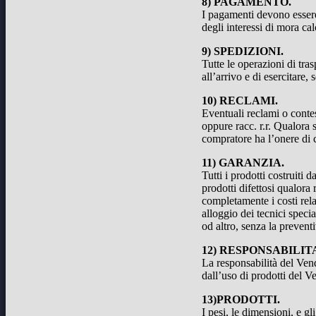
8) PAGAMENTO.
I pagamenti devono essere
degli interessi di mora ca
9) SPEDIZIONI.
Tutte le operazioni di tra
all’arrivo e di esercitare,
10) RECLAMI.
Eventuali reclami o contes
oppure racc. r.r. Qualora 
compratore ha l’onere di c
11) GARANZIA.
Tutti i prodotti costruiti
prodotti difettosi qualora
completamente i costi rela
alloggio dei tecnici speci
od altro, senza la prevent
12) RESPONSABILIT
La responsabilità del Vend
dall’uso di prodotti del V
13)PRODOTTI.
I pesi, le dimensioni, e g