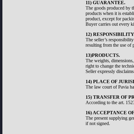
11) GUARANTEE.
The goods produced by the
products when it is establ
product, except for packi
Buyer carries out every ki
12) RESPONSIBILIT
The seller’s responsibilit
resulting from the use of 
13)PRODUCTS.
The weights, dimensions, a
right to change the techni
Seller expressly disclaims 
14) PLACE OF JURIS
The law court of Pavia has
15) TRANSFER OF P
According to the art. 1523
16) ACCEPTANCE O
The present supplying ge
if not signed.