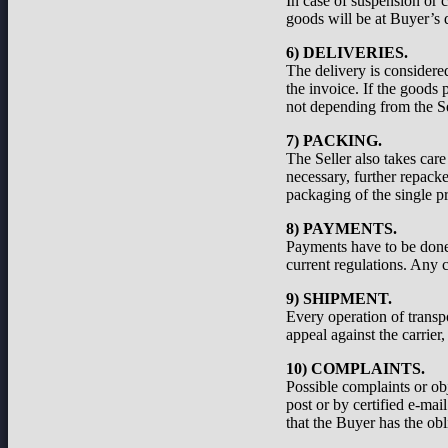
In case of suspension or c
goods will be at Buyer’s d
6) DELIVERIES.
The delivery is considered
the invoice. If the goods 
not depending from the Se
7) PACKING.
The Seller also takes care
necessary, further repacke
packaging of the single pr
8) PAYMENTS.
Payments have to be done a
current regulations. Any c
9) SHIPMENT.
Every operation of transp
appeal against the carrier
10) COMPLAINTS.
Possible complaints or ob
post or by certified e-ma
that the Buyer has the obl