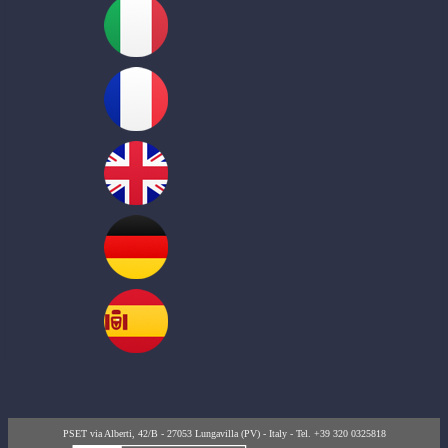
PSET via Alberti, 42/B - 27053 Lungavilla (PV) - Italy - Tel. +39 320 0325818