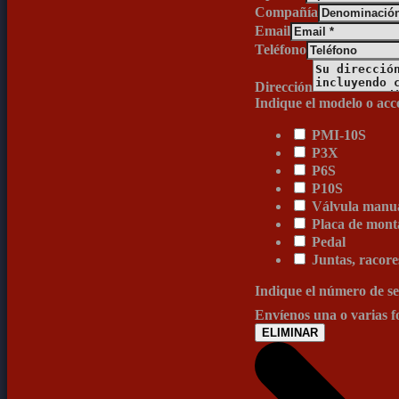
Compañía
Email
Teléfono
Dirección
Indique el modelo o acc
PMI-10S
P3X
P6S
P10S
Válvula manua
Placa de mont
Pedal
Juntas, racore
Indique el número de se
Envíenos una o varias 
ELIMINAR