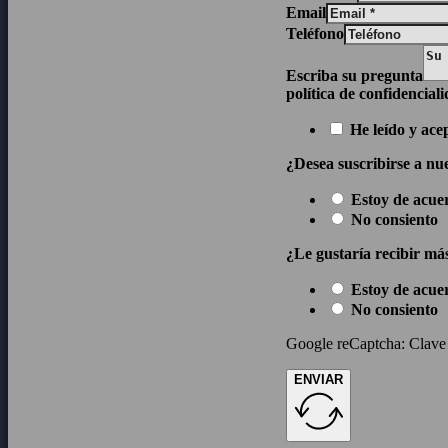
Email
Teléfono
Escriba su pregunta
política de confidencial
He leído y ace
¿Desea suscribirse a nue
Estoy de acue
No consiento
¿Le gustaría recibir má
Estoy de acue
No consiento
Google reCaptcha: Clave d
ENVIAR