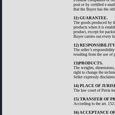
post or by certified e-ma
that the Buyer has the obl
11) GUARANTEE.
The goods produced by the
products when it is establ
product, except for packi
Buyer carries out every ki
12) RESPONSIBILIT
The seller’s responsibilit
resulting from the use of 
13)PRODUCTS.
The weights, dimensions, a
right to change the techni
Seller expressly disclaims 
14) PLACE OF JURIS
The law court of Pavia has
15) TRANSFER OF P
According to the art. 1523
16) ACCEPTANCE O