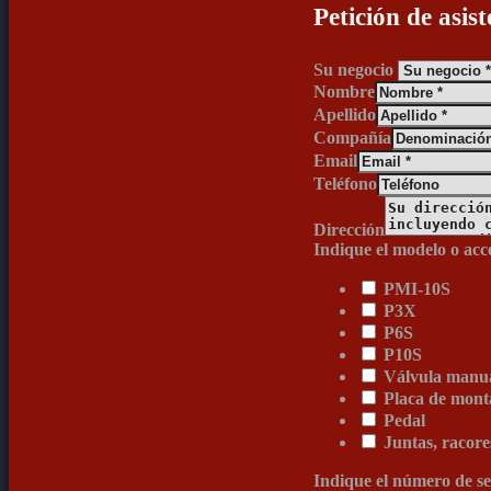
Petición de asist
Su negocio
Nombre
Apellido
Compañía
Email
Teléfono
Dirección
Indique el modelo o acc
PMI-10S
P3X
P6S
P10S
Válvula manua
Placa de mont
Pedal
Juntas, racore
Indique el número de se