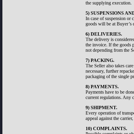
the supplying execution.
5) SUSPENSIONS A
In case of suspension or c
goods will be at Buyer’s d
6) DELIVERIES.
The delivery is considered
the invoice. If the goods 
not depending from the Se
7) PACKING.
The Seller also takes care
necessary, further repacke
packaging of the single pr
8) PAYMENTS.
Payments have to be done a
current regulations. Any c
9) SHIPMENT.
Every operation of transp
appeal against the carrier
10) COMPLAINTS.
Possible complaints or ob